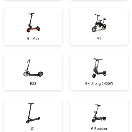
G4 Max
V1
ES3
GX Jilong 2400W
S1
G-Booster