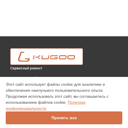
Сервисный ремонт
ВЫБЕРИ СВОЙ ГОРОД
Этот сайт использует файлы cookie для аналитики и
Замена амортизаторов электросамоката G-Booster
обеспечения наилучшего пользовательского опыта.
(Jilong) Kugoo в
Москве
Продолжая использовать этот сайт, вы соглашаетесь с
Замена амортизаторов электросамоката G-Booster
использованием файлов cookie.
Политика
(Jilong) Kugoo в
Краснодаре
конфиденциальности
Замена амортизаторов электросамоката G-Booster
(Jilong) Kugoo в
Ростове-на-Дону
Принять все
Замена амортизаторов электросамоката G-Booster
(Jilong) Kugoo в
Нижнем Новгороде