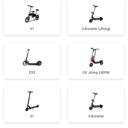
V1
G-Booster (Jilong)
ES3
GX Jilong 2400W
S1
G-Booster