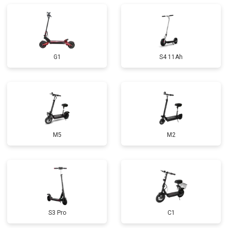
G1
S4 11Ah
M5
M2
S3 Pro
C1