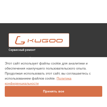
Сервисный ремонт
ВЫБЕРИ СВОЙ ГОРОД
Этот сайт использует файлы cookie для аналитики и
Замена резины электросамоката G4 Max Kugoo в
Москве
обеспечения наилучшего пользовательского опыта.
Замена резины электросамоката G4 Max Kugoo в
Продолжая использовать этот сайт, вы соглашаетесь с
Краснодаре
использованием файлов cookie.
Политика
Замена резины электросамоката G4 Max Kugoo в
Ростове-
конфиденциальности
на-Дону
Принять все
Замена резины электросамоката G4 Max Kugoo в
Нижнем
Новгороде
Замена резины электросамоката G4 Max Kugoo в
Новосибирске