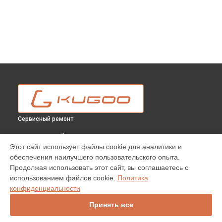
Сервисный ремонт
ВЫБЕРИ СВОЙ ГОРОД
Этот сайт использует файлы cookie для аналитики и
Замена подсветки электросамоката GX Jilong 2400W
обеспечения наилучшего пользовательского опыта.
Kugoo в
Москве
Продолжая использовать этот сайт, вы соглашаетесь с
Замена подсветки электросамоката GX Jilong 2400W
использованием файлов cookie.
Политика
Kugoo в
Краснодаре
конфиденциальности
Замена подсветки электросамоката GX Jilong 2400W
Kugoo в
Ростове-на-Дону
Принять все
Замена подсветки электросамоката GX Jilong 2400W
Kugoo в
Нижнем Новгороде