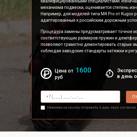
квалифицированными специалистами. Изначал
механизма подвески, оценивается степень из
Например, для моделей типа M4 Pro от Kugoo
адаптированные к российским дорожным усло
Процедура замены предусматривает точное и
соответствующих размеров пружин и демпфе
позволяют грамотно демонтировать старые ам
соблюдая заводские стандарты затяжки и рег
1600
Экспрес
Цена от
в день 
руб
От
Нажимая на кнопку отправить я даю свое согласие