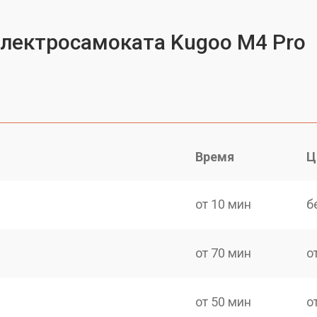
электросамоката Kugoo M4 Pro
Время
Ц
от 10 мин
б
от 70 мин
о
от 50 мин
о