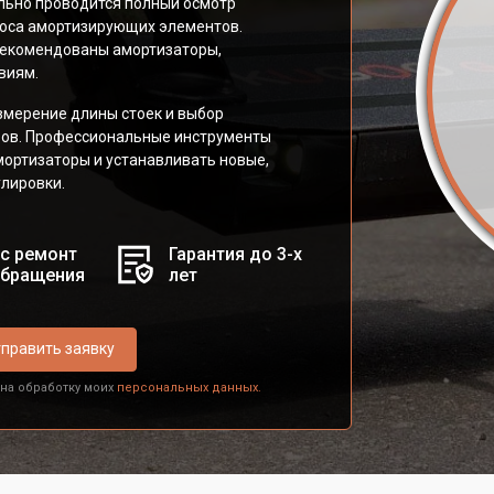
ьно проводится полный осмотр
носа амортизирующих элементов.
 рекомендованы амортизаторы,
виям.
змерение длины стоек и выбор
ров. Профессиональные инструменты
ортизаторы и устанавливать новые,
улировки.
с ремонт
Гарантия до 3-х
обращения
лет
править заявку
 на обработку моих
персональных данных.