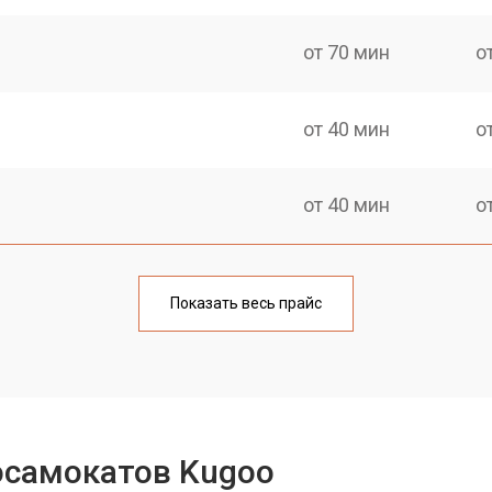
от 70 мин
о
от 40 мин
о
от 40 мин
о
от 60 мин
о
Показать весь прайс
от 40 мин
о
лаги
от 60 мин
о
осамокатов Kugoo