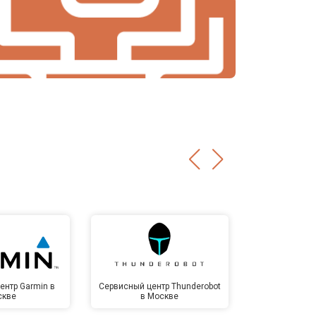
ентр Garmin в
Сервисный центр Thunderobot
Сервисный 
скве
в Москве
Мо