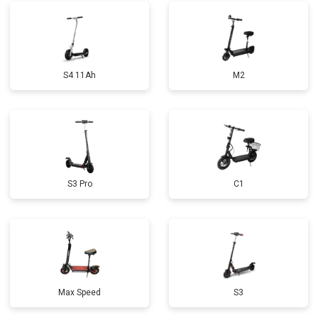
S4 11Ah
M2
S3 Pro
C1
Max Speed
S3