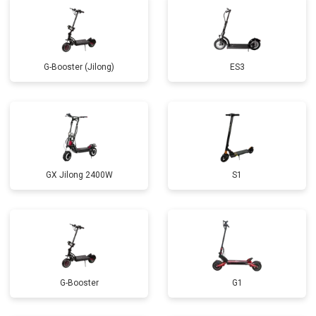
G-Booster (Jilong)
ES3
GX Jilong 2400W
S1
G-Booster
G1