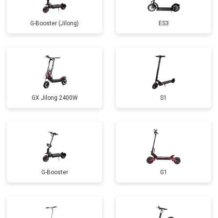
G-Booster (Jilong)
ES3
GX Jilong 2400W
S1
G-Booster
G1