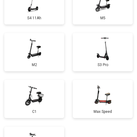
S4 11Ah
M5
M2
S3 Pro
C1
Max Speed