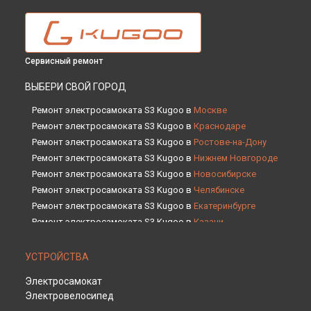
Сервисный ремонт
ВЫБЕРИ СВОЙ ГОРОД
Ремонт электросамоката S3 Kugoo в
Москве
Ремонт электросамоката S3 Kugoo в
Краснодаре
Ремонт электросамоката S3 Kugoo в
Ростове-на-Дону
Ремонт электросамоката S3 Kugoo в
Нижнем Новгороде
Ремонт электросамоката S3 Kugoo в
Новосибирске
Ремонт электросамоката S3 Kugoo в
Челябинске
Ремонт электросамоката S3 Kugoo в
Екатеринбурге
Ремонт электросамоката S3 Kugoo в
Казани
Ремонт электросамоката S3 Kugoo в
Уфе
Ремонт электросамоката S3 Kugoo в
Воронеже
УСТРОЙСТВА
Ремонт электросамоката S3 Kugoo в
Волгограде
Электросамокат
Ремонт электросамоката S3 Kugoo в
Барнауле
Электровелосипед
Ремонт электросамоката S3 Kugoo в
Ижевске