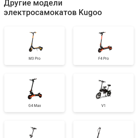
Другие модели
Замена элемента освещения
от 1200 ₽
Заказать
электросамокатов Kugoo
M3 Pro
F4 Pro
G4 Max
V1