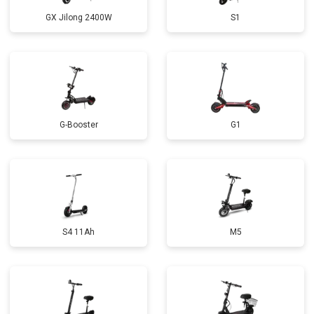
GX Jilong 2400W
S1
G-Booster
G1
S4 11Ah
M5