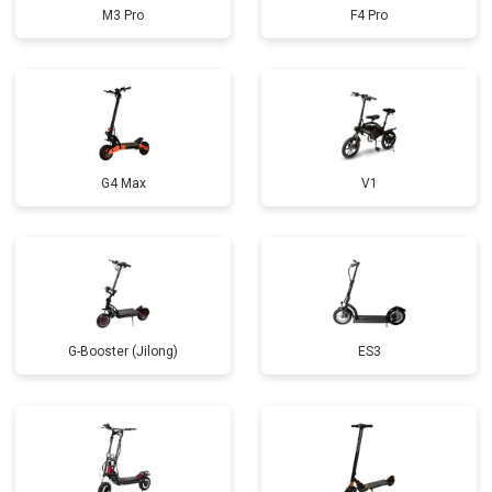
M3 Pro
F4 Pro
G4 Max
V1
G-Booster (Jilong)
ES3