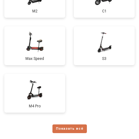
M2
C1
Max Speed
S3
M4 Pro