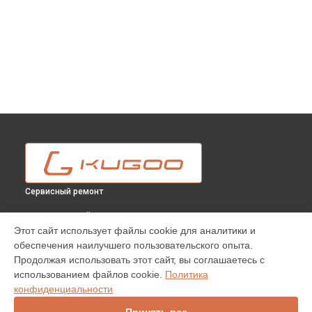
Сервисный ремонт
ВЫБЕРИ СВОЙ ГОРОД
Этот сайт использует файлы cookie для аналитики и
Замена корпуса электросамоката S3 Pro Kugoo в
Москве
обеспечения наилучшего пользовательского опыта.
Замена корпуса электросамоката S3 Pro Kugoo в
Продолжая использовать этот сайт, вы соглашаетесь с
Краснодаре
использованием файлов cookie.
Политика
Замена корпуса электросамоката S3 Pro Kugoo в
Ростове-
конфиденциальности
на-Дону