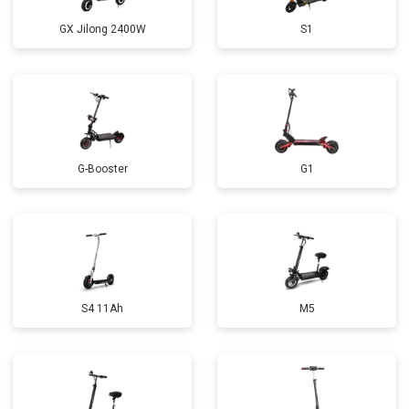
GX Jilong 2400W
S1
G-Booster
G1
S4 11Ah
M5