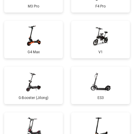
M3 Pro
F4 Pro
G4 Max
V1
G-Booster (Jilong)
ES3