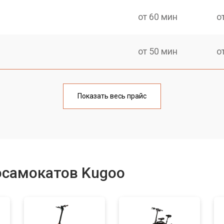
от 60 мин
о
от 50 мин
о
от 60 мин
о
Показать весь прайс
от 40 мин
о
от 50 мин
о
осамокатов Kugoo
лаги
от 50 мин
о