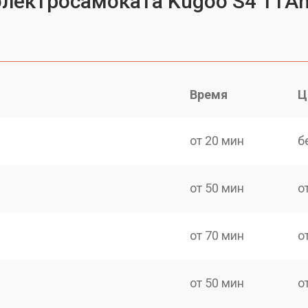
электросамоката Kugoo S4 11A
Время
Ц
от 20 мин
б
от 50 мин
о
от 70 мин
о
от 50 мин
о