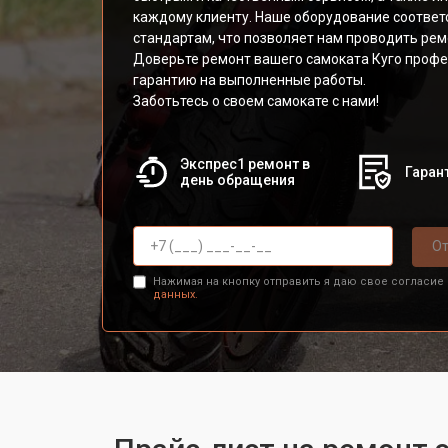
каждому клиенту. Наше оборудование соответ
стандартам, что позволяет нам проводить рем
Доверьте ремонт вашего самоката Куго профе
гарантию на выполненные работы.
Заботьтесь о своем самокате с нами!
Экспрес1 ремонт в
Гарант
день обращения
От
Нажимая на кнопку отправить я даю свое согласие
данных.