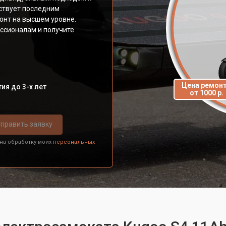
ствует последним
онт на высшем уровне.
ссионалам и получите
Цена ремон
ия до 3-х лет
от 1000 р.
править заявку
 на обработку моих
персональных