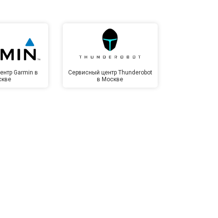
ентр Garmin в
Сервисный центр Thunderobot
Сервисный 
скве
в Москве
Мо